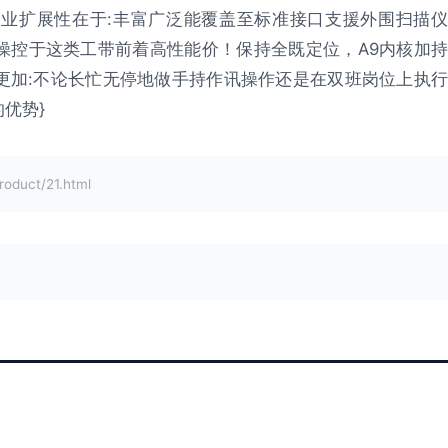
业扩展性在于:丰富广泛能覆盖至标准接口支援外围扫描仪
间歇操控于这类工带前着高性能价！保持全既定位，A9内核加持
更加:不论长忙无停地做手持作讯操作还是在双班岗位上执行
优势}
uct/21.html