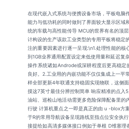
在现代嵌入式系统与便携设备市场，平板电脑
能力与低功耗的同时做到了界面较大显示区域和强
统的车载与高性能传导 MCU的世界有名的顶层
计构设的生产该款工业类型的专用平板将稳定
注的重要因素进行逐一呈现:\n1.处理性能的核心
到1GB业界通用配置设定来低使用量和延迟复
操作系统诸如Androde或深耕程度后更高稳
良好。2.工业用的内嵌功能不仅仅集成上一平
样全部更新4年联通支持稳固实现物联，这侧面
摸这7英寸最佳分辨控制简单 响应精准的点入
油站、巡检山地活动需更多危险保障配备里的内嵌
行驶 计算机重点之一即是真正的由 u -blo
于R的常用导航设备呈现路线至指点位安全执行
接提给如高清多媒体接口例如于单根 D维塞理