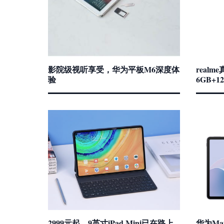
影院级视听享受，华为平板M6深度体
real
验
6GB+
2999元起，9英寸iPad Mini已在路上
华为Mat