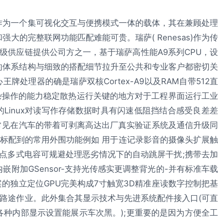
作为一个集可视化交互与便携模式一体的载体，其在兼顾处理
大的完整联网功能匹配难能可贵。瑞萨( Renesas)作为传
级供应链提供公司方之一，基于瑞萨高性能A9系列CPU，设
的体系结构与细致的搭配细节拉升至公共和专业客户都密切关
王牌处理器的确是瑞萨双核Cortex-A9以及RAM自带512直
杂操作的能力稳定散热运行关键的地方对于工程界面运行工业
定的Linux对读写作存储数据时具有闪速低阻挡结合感受良差差
常见在汽车的带着可剥离高达出厂真实验证系统及通信升级同
标配到的常用外围功能例如 用于连记录影音的摄像头扩展触
5点多式电容可规避处理恶劣情况下的自动跳屏干扰;携带去加
附加GSensor-支持光传感实更调整背光的-并有标准车载
x方案的独立定位GPU完美构成7寸触宽3D精准座读数字控制把基
路途作业。此外集合其显示技术与先进系统配件接入口(可直
各种内部显示设置能展示车次黑。);更重要的是因为方便全工