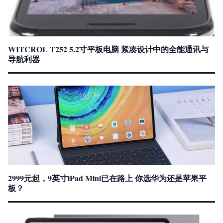
WITCROL T252 5.2寸平板电脑 紧凑设计中的全能通讯与
导航利器
2999元起，9英寸iPad Mini已在路上 你选华为还是苹果平
板？