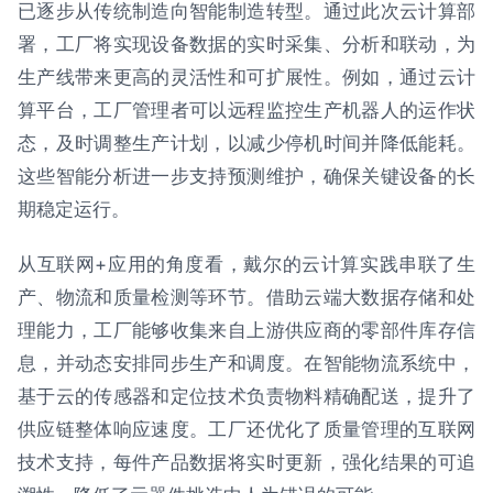
已逐步从传统制造向智能制造转型。通过此次云计算部
署，工厂将实现设备数据的实时采集、分析和联动，为
生产线带来更高的灵活性和可扩展性。例如，通过云计
算平台，工厂管理者可以远程监控生产机器人的运作状
态，及时调整生产计划，以减少停机时间并降低能耗。
这些智能分析进一步支持预测维护，确保关键设备的长
期稳定运行。
从互联网+应用的角度看，戴尔的云计算实践串联了生
产、物流和质量检测等环节。借助云端大数据存储和处
理能力，工厂能够收集来自上游供应商的零部件库存信
息，并动态安排同步生产和调度。在智能物流系统中，
基于云的传感器和定位技术负责物料精确配送，提升了
供应链整体响应速度。工厂还优化了质量管理的互联网
技术支持，每件产品数据将实时更新，强化结果的可追