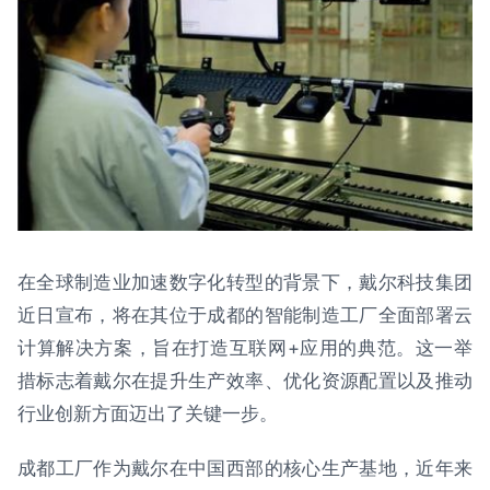
在全球制造业加速数字化转型的背景下，戴尔科技集团
近日宣布，将在其位于成都的智能制造工厂全面部署云
计算解决方案，旨在打造互联网+应用的典范。这一举
措标志着戴尔在提升生产效率、优化资源配置以及推动
行业创新方面迈出了关键一步。
成都工厂作为戴尔在中国西部的核心生产基地，近年来